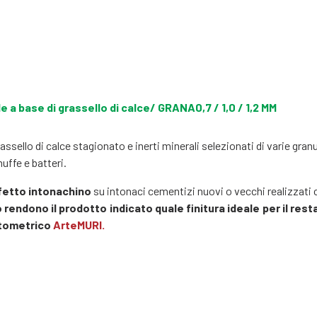
e a base di grassello di calce/ GRANA0,7 / 1,0 / 1,2 MM
rassello di calce stagionato e inerti minerali selezionati di varie gran
uffe e batteri.
ffetto intonachino
su intonaci cementizi nuovi o vecchi realizzati 
ndono il prodotto indicato quale finitura ideale per il restaur
ntometrico
ArteMURI.