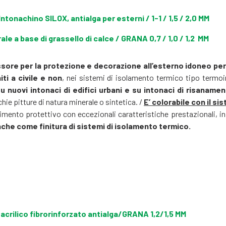
Intonachino SILOX, antialga per esterni / 1-1 / 1,5 / 2,0 MM
le a base di grassello di calce / GRANA 0,7 / 1,0 / 1,2 MM
sore per la protezione e decorazione all’esterno idoneo per 
iti a civile e non
, nei sistemi di isolamento termico tipo termoi
su nuovi intonaci di edifici urbani e su intonaci di risanam
e pitture di natura minerale o sintetica. /
E’ colorabile con il s
imento protettivo con eccezionali caratteristiche prestazionali, in
che come finitura di sistemi di isolamento termico.
rilico fibrorinforzato antialga/GRANA 1,2/1,5 MM