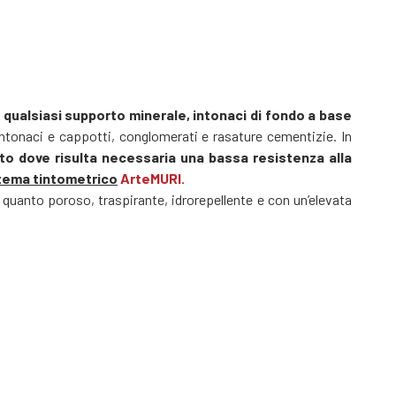
qualsiasi supporto minerale, intonaci di fondo a base
ntonaci e cappotti, conglomerati e rasature cementizie. In
ento dove risulta necessaria una bassa resistenza alla
istema tintometrico
ArteMURI.
 quanto poroso, traspirante, idrorepellente e con un’elevata