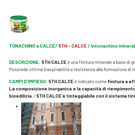
TONACHINO a CALCE/
5TH - CALCE
/ Intonachino mineral
DESCRIZIONE
:
5TH CALCE
è una finitura minerale a base di g
Possiede ottima traspirabilità e resistenza alla formazione di m
CAMPI D'IMPIEGO:
5TH CALCE
è indicato come
finitura a e
La composizione inorganica e la capacità di riempimento re
bioedilizia.
/
5TH CALCE è tinteggiabile con il sistema ti