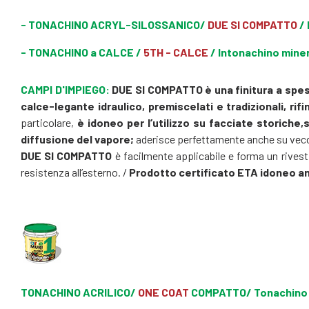
-
TONACHINO ACRYL-SILOSSANICO/
DUE SI
COMPATTO
/ 
- TONACHINO a CALCE /
5TH - CALCE
/ Intonachino minera
CAMPI D'IMPIEGO:
DUE SI COMPATTO è una finitura a spes
calce-legante idraulico, premiscelati e tradizionali, rifin
particolare,
è idoneo per l’utilizzo su facciate storiche,
diffusione del vapore;
aderisce perfettamente anche su vecchi
DUE SI COMPATTO
è facilmente applicabile e forma un rivest
resistenza all’esterno. /
Prodotto certificato ETA idoneo an
T
ONACHINO ACRILICO/
ONE COAT
COMPATTO/ Tonachino ac