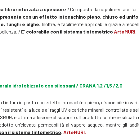
a fibrorinforzata a spessore
/ Composta da copolimeri acrilici i
i presenta con un effetto intonachino pieno, chiuso ed unifor
e, funghi e alghe.
Inoltre, è facilmente applicabile grazie all’eccel
pellenza. /
E’ colorabile con il sistema tintometrico
ArteMURI.
ale idrofobizzato con silossani / GRANA 1,2 /1,5 /2,0
a finitura in pasta con effetto intonachino pieno, disponibile in var
 resistenti alla luce e ai raggi UV e cariche minerali controllate e 
SMOG, e ottima adesione al supporto. Il prodotto contiene silicato 
dotto un’elevata permeabilità al vapore acqueo, mentre gli addit
 con il sistema tintometrico
.
ArteMURI.